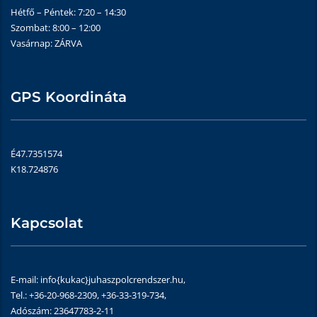
Hétfő – Péntek: 7:20 – 14:30
Szombat: 8:00 – 12:00
Vasárnap: ZÁRVA
GPS Koordináta
É47.7351574
K18.724876
Kapcsolat
E-mail: info{kukac}juhaszpolcrendszer.hu,
Tel.: +36-20-968-2309, +36-33-319-734,
Adószám: 23647783-2-11