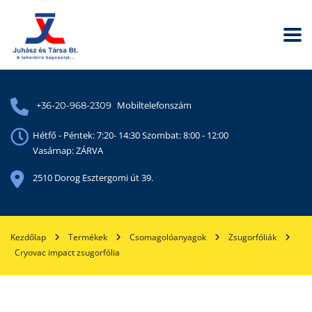
Mobiltelefonszám
+36-20-968-2309
Hétfő - Péntek: 7:20- 14:30 Szombat: 8:00 - 12:00
Vasárnap: ZÁRVA
2510 Dorog Esztergomi út 39.
Kezdőlap
Termékek
Csomagolóanyagok
Zsugorfóliák
Cryovac impact zsugorfólia