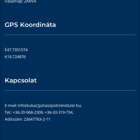
Vasárnap: ZÁRVA
GPS Koordináta
É47.7351574
K18.724876
Kapcsolat
E-mail: info{kukac}juhaszpolcrendszer.hu,
Tel.: +36-20-968-2309, +36-33-319-734,
Adószám: 23647783-2-11