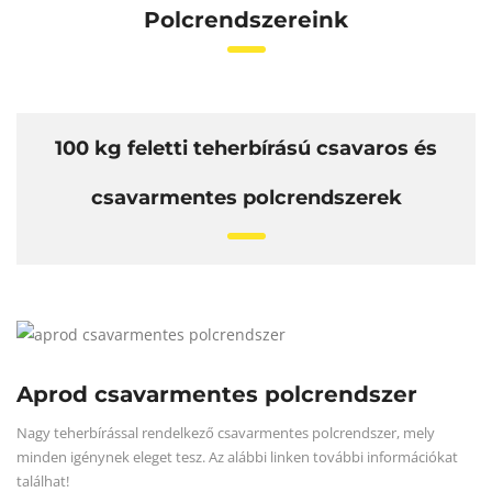
Polcrendszereink
100 kg feletti teherbírású csavaros és
csavarmentes polcrendszerek
Aprod csavarmentes polcrendszer
Nagy teherbírással rendelkező csavarmentes polcrendszer, mely
minden igénynek eleget tesz. Az alábbi linken további információkat
találhat!