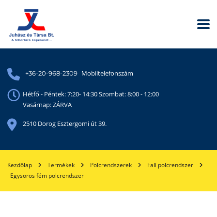
Mobiltelefonszám
+36-20-968-2309
Hétfő - Péntek: 7:20- 14:30 Szombat: 8:00 - 12:00
Vasárnap: ZÁRVA
2510 Dorog Esztergomi út 39.
Kezdőlap
Termékek
Polcrendszerek
Fali polcrendszer
Egysoros fém polcrendszer