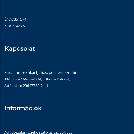
É47.7351574
K18.724876
Kapcsolat
E-mail: info{kukac}juhaszpolcrendszer.hu,
Tel.: +36-20-968-2309, +36-33-319-734,
Adószám: 23647783-2-11
Információk
Adatkezelési tájékoztató és szabályzat