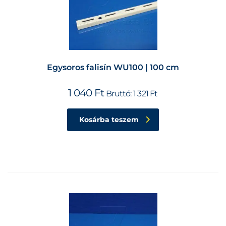
Egysoros falisín WU100 | 100 cm
1 040
Ft
Bruttó:
1 321
Ft
Kosárba teszem