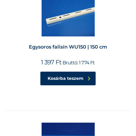
Egysoros falisín WU150 | 150 cm
1 397
Ft
Bruttó:
1 774
Ft
Kosárba teszem