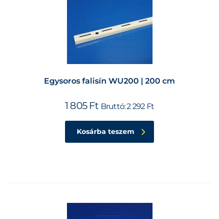
Egysoros falisín WU200 | 200 cm
1 805
Ft
Bruttó:
2 292
Ft
Kosárba teszem