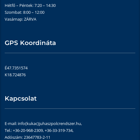
Hétfő – Péntek: 7:20 – 14:30
Szombat: 8:00 – 12:00
Vasárnap: ZÁRVA
GPS Koordináta
É47.7351574
K18.724876
Kapcsolat
E-mail: info{kukac}juhaszpolcrendszer.hu,
Tel.: +36-20-968-2309, +36-33-319-734,
Adószám: 23647783-2-11