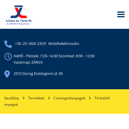
Mobiltelefonszám
+36-20-968-2309
Hétfő - Péntek: 7:20- 14:30 Szombat: 8:00 - 12:00
Vasárnap: ZÁRVA
2510 Dorog Esztergomi út 39.
Kezdőlap
Termékek
Csomagolóanyagok
Térkitöltő
anyagok