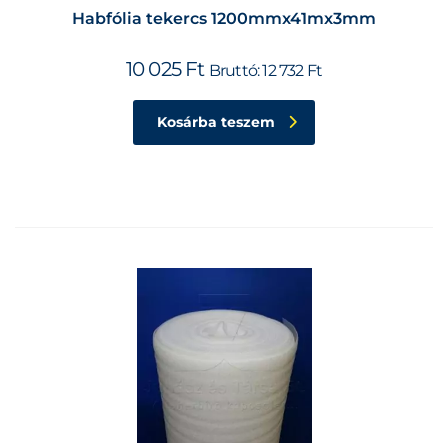
Habfólia tekercs 1200mmx41mx3mm
10 025
Ft
Bruttó:
12 732
Ft
Kosárba teszem