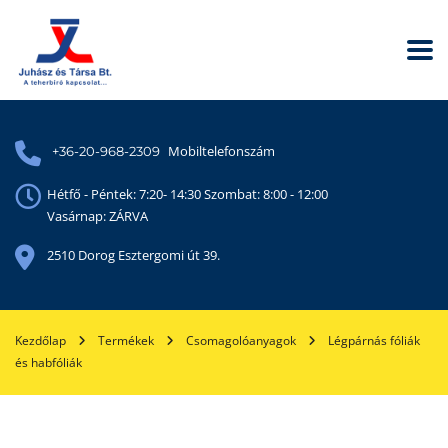
Mobiltelefonszám
+36-20-968-2309
Hétfő - Péntek: 7:20- 14:30 Szombat: 8:00 - 12:00
Vasárnap: ZÁRVA
2510 Dorog Esztergomi út 39.
Kezdőlap
Termékek
Csomagolóanyagok
Légpárnás fóliák
és habfóliák