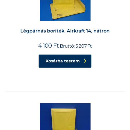
Légpárnás boríték, Airkraft 14, nátron
4 100
Ft
Bruttó:
5 207
Ft
Kosárba teszem