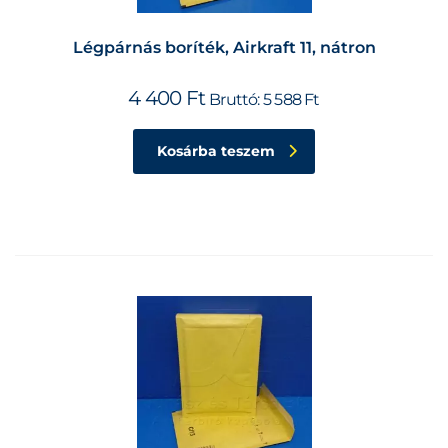
Légpárnás boríték, Airkraft 11, nátron
4 400
Ft
Bruttó:
5 588
Ft
Kosárba teszem