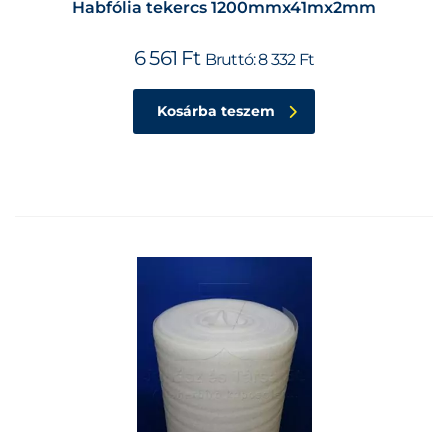
Habfólia tekercs 1200mmx41mx2mm
6 561
Ft
Bruttó:
8 332
Ft
Kosárba teszem