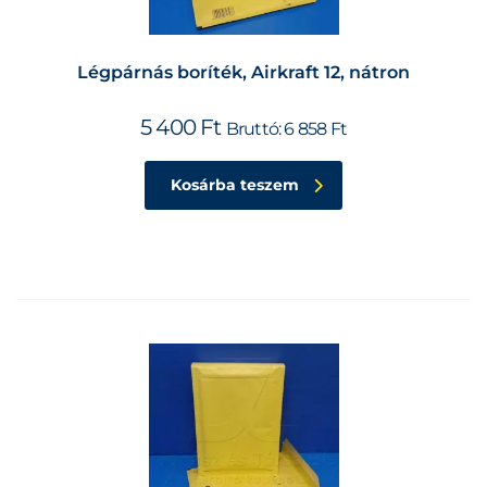
Légpárnás boríték, Airkraft 12, nátron
5 400
Ft
Bruttó:
6 858
Ft
Kosárba teszem