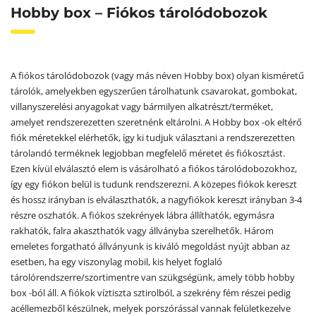
Hobby box – Fiókos tárolódobozok
A fiókos tárolódobozok (vagy más néven Hobby box) olyan kisméretű
tárolók, amelyekben egyszerűen tárolhatunk csavarokat, gombokat,
villanyszerelési anyagokat vagy bármilyen alkatrészt/terméket,
amelyet rendszerezetten szeretnénk eltárolni. A Hobby box -ok eltérő
fiók méretekkel elérhetők, így ki tudjuk választani a rendszerezetten
tárolandó terméknek legjobban megfelelő méretet és fiókosztást.
Ezen kívül elválasztó elem is vásárolható a fiókos tárolódobozokhoz,
így egy fiókon belül is tudunk rendszerezni. A közepes fiókok kereszt
és hossz irányban is elválaszthatók, a nagyfiókok kereszt irányban 3-4
részre oszhatók. A fiókos szekrények lábra állíthatók, egymásra
rakhatók, falra akaszthatók vagy állványba szerelhetők. Három
emeletes forgatható állványunk is kiváló megoldást nyújt abban az
esetben, ha egy viszonylag mobil, kis helyet foglaló
tárolórendszerre/szortimentre van szükgségünk, amely több hobby
box -ból áll. A fiókok víztiszta sztirolból, a szekrény fém részei pedig
acéllemezből készülnek, melyek porszórással vannak felületkezelve