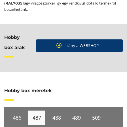
(
lágy világosszürke), így egy rendkívül időtálló termékről
RAL7035
beszélhetünk.
Hobby
Irány a WEBSHOP
box árak
Hobby box méretek
486
487
488
489
509