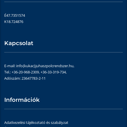
É47.7351574
K18.724876
Kapcsolat
E-mail: info{kukac}juhaszpolcrendszer.hu,
Tel.: +36-20-968-2309, +36-33-319-734,
Adószám: 23647783-2-11
Információk
Adatkezelési tájékoztató és szabályzat