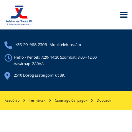
Mobiltelefonszám
+36-20-968-2309
Hétfő - Péntek: 7:20- 14:30 Szombat: 8:00 - 12:00
Vasárnap: ZÁRVA
2510 Dorog Esztergomi út 39.
Kezdőlap
Termékek
Csomagolóanyagok
Dobozok