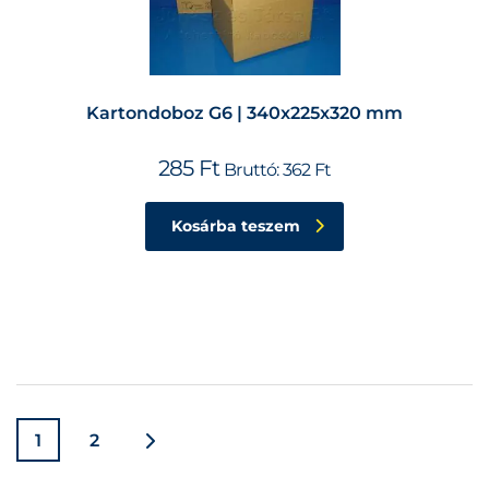
Kartondoboz G6 | 340x225x320 mm
285
Ft
Bruttó:
362
Ft
Kosárba teszem
1
2