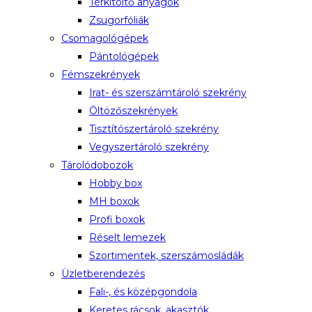
Térkitöltő anyagok
Zsugorfóliák
Csomagológépek
Pántológépek
Fémszekrények
Irat- és szerszámtároló szekrény
Öltözőszekrények
Tisztítószertároló szekrény
Vegyszertároló szekrény
Tárolódobozok
Hobby box
MH boxok
Profi boxok
Réselt lemezek
Szortimentek, szerszámosládák
Üzletberendezés
Fali-, és középgondola
Keretes rácsok, akasztók