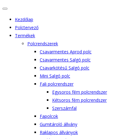
Kezdőlap
Polctervező
Termékek
Polcrendszerek
Csavarmentes Aprod polc
Csavarmentes Salgó polc
Csavarkötésű Salgó polc
Mini Salgó polc
Fali polcrendszer
Egysoros fém polcrendszer
Kétsoros fém polcrendszer
Szerszámfal
Fapolcok
Gumitároló állvány
Raklapos állványok