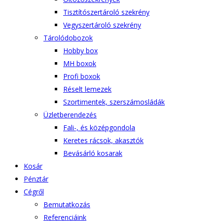
Tisztítószertároló szekrény
Vegyszertároló szekrény
Tárolódobozok
Hobby box
MH boxok
Profi boxok
Réselt lemezek
Szortimentek, szerszámosládák
Üzletberendezés
Fali-, és középgondola
Keretes rácsok, akasztók
Bevásárló kosarak
Kosár
Pénztár
Cégről
Bemutatkozás
Referenciáink