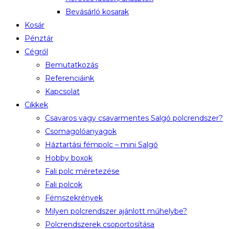
Bevásárló kosarak
Kosár
Pénztár
Cégről
Bemutatkozás
Referenciáink
Kapcsolat
Cikkek
Csavaros vagy csavarmentes Salgó polcrendszer?
Csomagolóanyagok
Háztartási fémpolc – mini Salgó
Hobby boxok
Fali polc méretezése
Fali polcok
Fémszekrények
Milyen polcrendszer ajánlott műhelybe?
Polcrendszerek csoportosítása