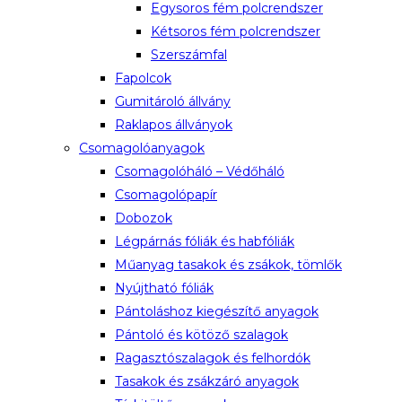
Egysoros fém polcrendszer
Kétsoros fém polcrendszer
Szerszámfal
Fapolcok
Gumitároló állvány
Raklapos állványok
Csomagolóanyagok
Csomagolóháló – Védőháló
Csomagolópapír
Dobozok
Légpárnás fóliák és habfóliák
Műanyag tasakok és zsákok, tömlők
Nyújtható fóliák
Pántoláshoz kiegészítő anyagok
Pántoló és kötöző szalagok
Ragasztószalagok és felhordók
Tasakok és zsákzáró anyagok