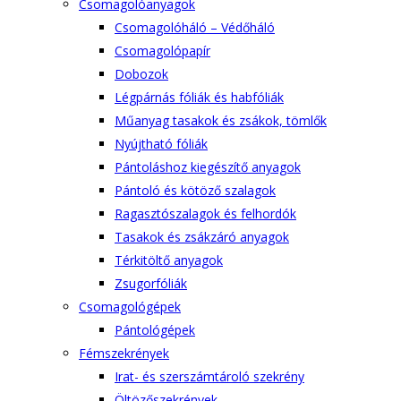
Csomagolóanyagok
Csomagolóháló – Védőháló
Csomagolópapír
Dobozok
Légpárnás fóliák és habfóliák
Műanyag tasakok és zsákok, tömlők
Nyújtható fóliák
Pántoláshoz kiegészítő anyagok
Pántoló és kötöző szalagok
Ragasztószalagok és felhordók
Tasakok és zsákzáró anyagok
Térkitöltő anyagok
Zsugorfóliák
Csomagológépek
Pántológépek
Fémszekrények
Irat- és szerszámtároló szekrény
Öltözőszekrények