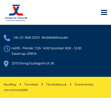
Mobiltelefonszám
+36-20-968-2309
Hétfő - Péntek: 7:20- 14:30 Szombat: 8:00 - 12:00
Vasárnap: ZÁRVA
2510 Dorog Esztergomi út 39.
Kezdőlap
Termékek
Tárolódobozok
Szortimentek,
szerszámosládák