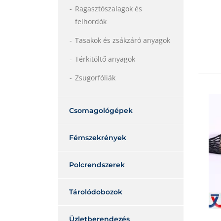
Ragasztószalagok és
felhordók
Tasakok és zsákzáró anyagok
Térkitöltő anyagok
Zsugorfóliák
Csomagológépek
Fémszekrények
Polcrendszerek
Tárolódobozok
Üzletberendezés