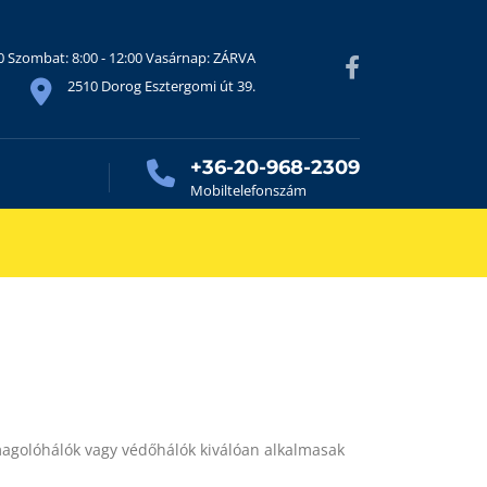
30 Szombat: 8:00 - 12:00 Vasárnap: ZÁRVA
2510 Dorog Esztergomi út 39.
+36-20-968-2309
Mobiltelefonszám
magolóhálók vagy védőhálók kiválóan alkalmasak