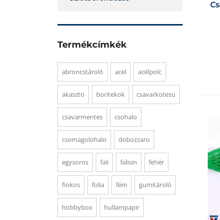
Cs
Termékcímkék
abroncstároló
acel
acélpolc
akaszto
boritekok
csavarkotesu
csavarmentes
csohalo
csomagolohalo
dobozzaro
egysoros
fali
falisin
fehér
fiokos
folia
fém
gumitároló
hobbybox
hullampapir