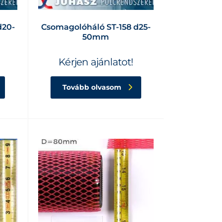
d20-
Csomagolóháló ST-158 d25-
50mm
Kérjen ajánlatot!
Tovább olvasom