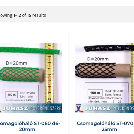
howing
of
results
1–12
15
omagolóháló ST-060 d6-
Csomagolóháló ST-070
20mm
25mm