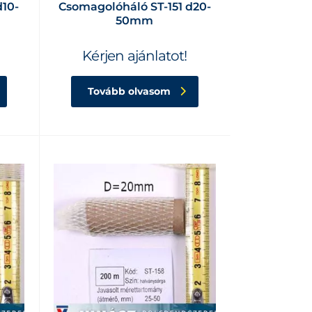
d10-
Csomagolóháló ST-151 d20-
50mm
Kérjen ajánlatot!
Tovább olvasom