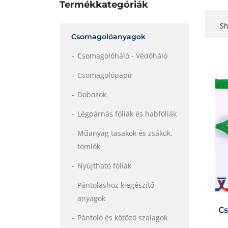
Termékkategóriák
S
Csomagolóanyagok
Csomagolóháló - Védőháló
Csomagolópapír
Dobozok
Légpárnás fóliák és habfóliák
Műanyag tasakok és zsákok,
tömlők
Nyújtható fóliák
Pántoláshoz kiegészítő
anyagok
Cs
Pántoló és kötöző szalagok