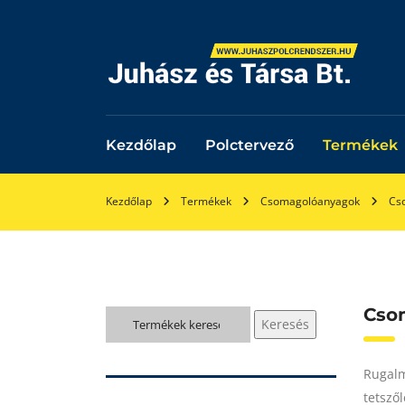
Kezdőlap
Polctervező
Termékek
Kezdőlap
Termékek
Csomagolóanyagok
Cs
Cso
Keresés
Keresés
a
következőre:
Rugalm
tetsző