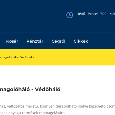
Hétfő - Péntek: 7:20- 14:
Kosár
Pénztár
Cégről
Cikkek
omagolóháló - Védőháló
magolóháló - Védőháló
as, változatos méretű, könnyen darabolható illetve kezelhető cso
leges anyagú termékek csomagolására.