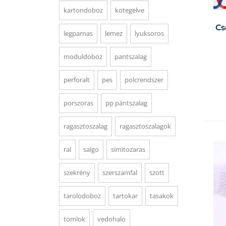
kartondoboz
kotegelve
Cs
legparnas
lemez
lyuksoros
moduldoboz
pantszalag
perforalt
pes
polcrendszer
porszoras
pp pántszalag
ragasztoszalag
ragasztoszalagok
ral
salgo
simitozaras
szekrény
szerszamfal
szott
tarolodoboz
tartokar
tasakok
tomlok
vedohalo