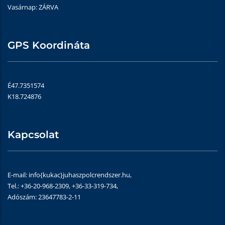
Vasárnap: ZÁRVA
GPS Koordináta
É47.7351574
K18.724876
Kapcsolat
E-mail: info{kukac}juhaszpolcrendszer.hu,
Tel.: +36-20-968-2309, +36-33-319-734,
Adószám: 23647783-2-11