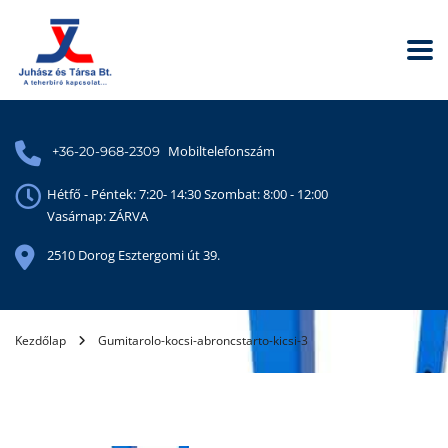
Mobiltelefonszám
+36-20-968-2309
Hétfő - Péntek: 7:20- 14:30 Szombat: 8:00 - 12:00
Vasárnap: ZÁRVA
2510 Dorog Esztergomi út 39.
Kezdőlap
Gumitarolo-kocsi-abroncstarto-kicsi-3