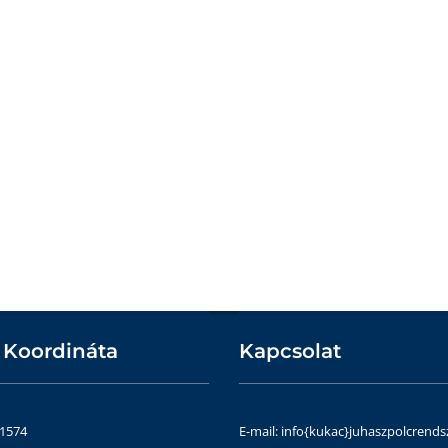
 Koordináta
Kapcsolat
51574
E-mail: info{kukac}juhaszpolcrends