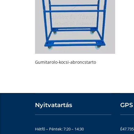
Gumitarolo-kocsi-abroncstarto
Nyitvatartás
GPS
Hétfő – Péntek: 7:20 – 14:30
É47.73