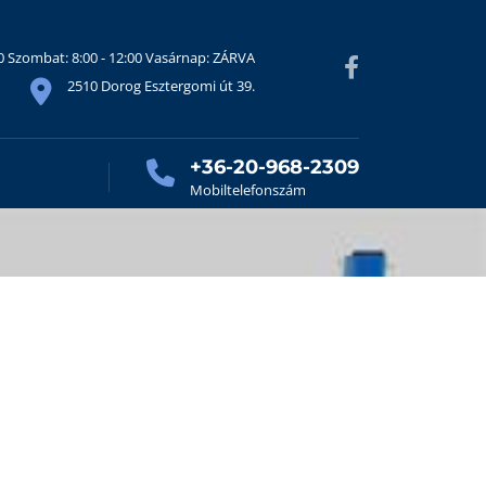
30 Szombat: 8:00 - 12:00 Vasárnap: ZÁRVA
2510 Dorog Esztergomi út 39.
+36-20-968-2309
Mobiltelefonszám