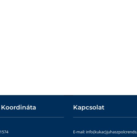
 Koordináta
Kapcsolat
51574
E-mail: info{kukac}juhaszpolcrends