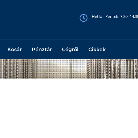
Hétfő - Péntek: 7:20- 14:
Kosár
Pénztár
Cégről
Cikkek