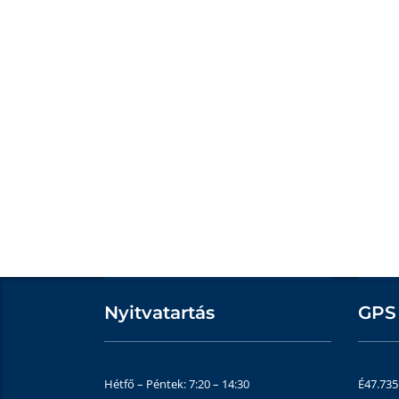
Nyitvatartás
GPS
Hétfő – Péntek: 7:20 – 14:30
É47.73