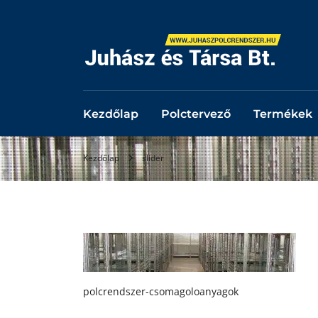
Kezdőlap
Polctervező
Termékek
Kezdőlap
slider
polcrendszer-csomagoloanyagok