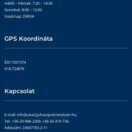
Hétfő – Péntek: 7:20 – 14:30
Szombat: 8:00 – 12:00
Vasárnap: ZÁRVA
GPS Koordináta
É47.7351574
K18.724876
Kapcsolat
E-mail: info{kukac}juhaszpolcrendszer.hu,
Tel.: +36-20-968-2309, +36-33-319-734,
Adószám: 23647783-2-11