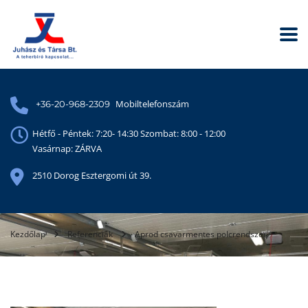
Mobiltelefonszám
+36-20-968-2309
Hétfő - Péntek: 7:20- 14:30 Szombat: 8:00 - 12:00
Vasárnap: ZÁRVA
2510 Dorog Esztergomi út 39.
Kezdőlap
Referenciák
Aprod csavarmentes polcrendszer