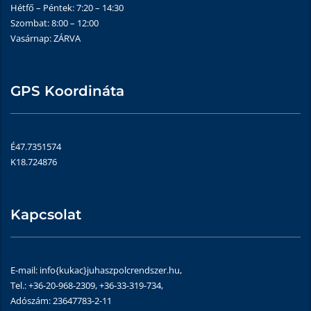
Hétfő – Péntek: 7:20 – 14:30
Szombat: 8:00 – 12:00
Vasárnap: ZÁRVA
GPS Koordináta
É47.7351574
K18.724876
Kapcsolat
E-mail: info{kukac}juhaszpolcrendszer.hu,
Tel.: +36-20-968-2309, +36-33-319-734,
Adószám: 23647783-2-11