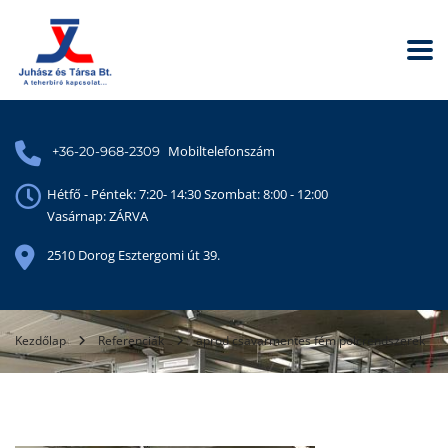
Mobiltelefonszám
+36-20-968-2309
Hétfő - Péntek: 7:20- 14:30 Szombat: 8:00 - 12:00
Vasárnap: ZÁRVA
2510 Dorog Esztergomi út 39.
Kezdőlap
Referenciák
aprod csavarmentes fém polcrendszerek