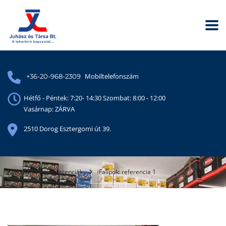
Mobiltelefonszám
+36-20-968-2309
Hétfő - Péntek: 7:20- 14:30 Szombat: 8:00 - 12:00
Vasárnap: ZÁRVA
2510 Dorog Esztergomi út 39.
Kezdőlap
Referenciák
Falipolc referencia 1