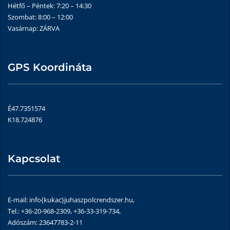
Hétfő – Péntek: 7:20 – 14:30
Szombat: 8:00 – 12:00
Vasárnap: ZÁRVA
GPS Koordináta
É47.7351574
K18.724876
Kapcsolat
E-mail: info{kukac}juhaszpolcrendszer.hu,
Tel.: +36-20-968-2309, +36-33-319-734,
Adószám: 23647783-2-11