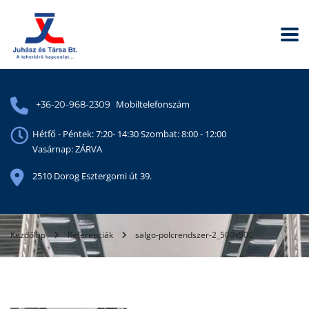
Mobiltelefonszám
+36-20-968-2309
Hétfő - Péntek: 7:20- 14:30 Szombat: 8:00 - 12:00
Vasárnap: ZÁRVA
2510 Dorog Esztergomi út 39.
Kezdőlap
Referenciák
salgo-polcrendszer-2_500x500