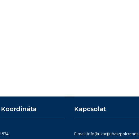
 Koordináta
Kapcsolat
51574
E-mail: info{kukac}juhaszpolcrends