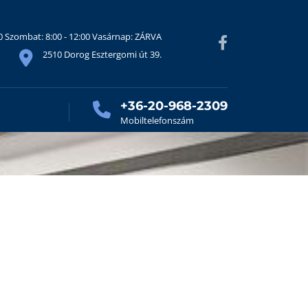
30 Szombat: 8:00 - 12:00 Vasárnap: ZÁRVA
2510 Dorog Esztergomi út 39.
+36-20-968-2309
Mobiltelefonszám