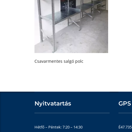
Csavarmentes salgó polc
Nyitvatartás
GPS
Hétfő – Péntek: 7:20 – 14:30
É47.73