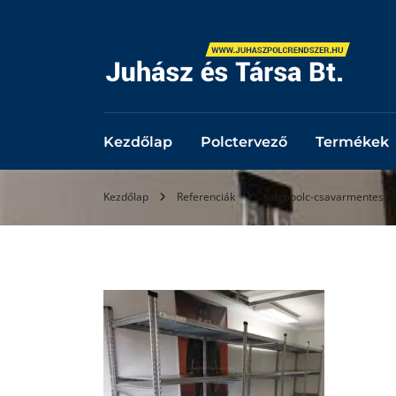
Kezdőlap
Polctervező
Termékek
Kezdőlap
Referenciák
salgopolc-csavarmentes