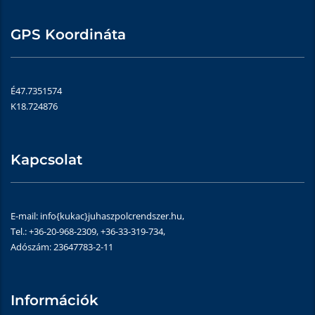
GPS Koordináta
É47.7351574
K18.724876
Kapcsolat
E-mail: info{kukac}juhaszpolcrendszer.hu,
Tel.: +36-20-968-2309, +36-33-319-734,
Adószám: 23647783-2-11
Információk