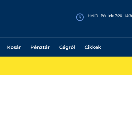
Hétfő - Péntek: 7:20- 14:
Kosár
Pénztár
Cégről
Cikkek