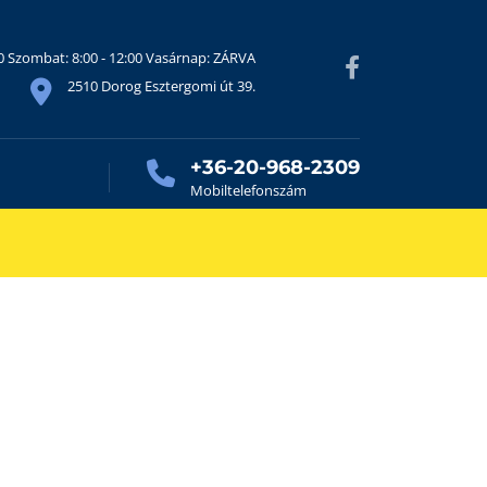
30 Szombat: 8:00 - 12:00 Vasárnap: ZÁRVA
2510 Dorog Esztergomi út 39.
+36-20-968-2309
Mobiltelefonszám