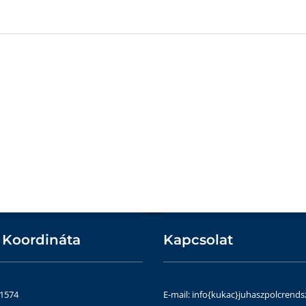
 Koordináta
Kapcsolat
51574
E-mail: info{kukac}juhaszpolcrends