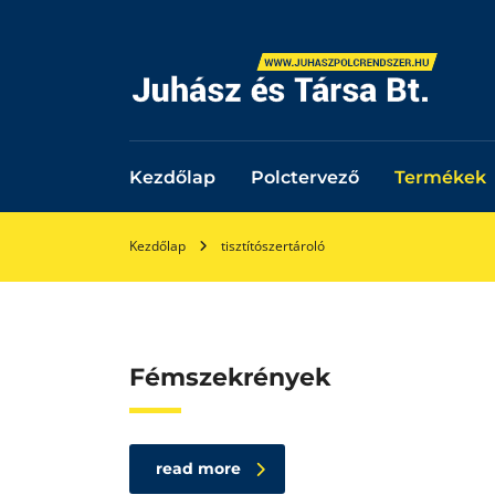
Kezdőlap
Polctervező
Termékek
Kezdőlap
tisztítószertároló
Fémszekrények
read more