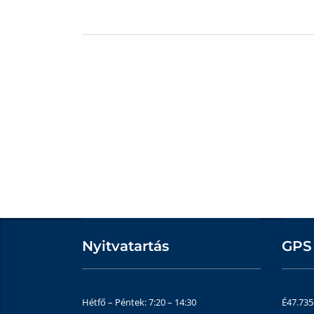
Nyitvatartás
GPS
Hétfő – Péntek: 7:20 – 14:30
É47.73