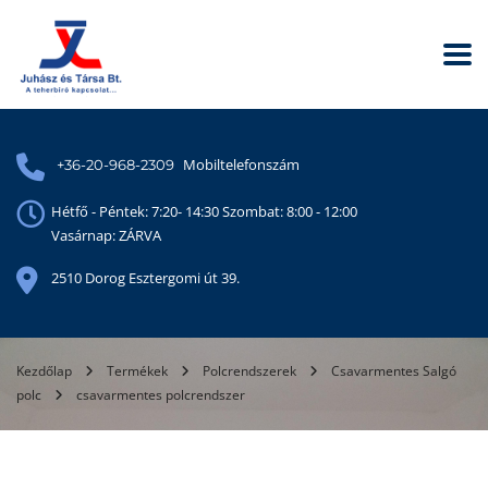
Mobiltelefonszám
+36-20-968-2309
Hétfő - Péntek: 7:20- 14:30 Szombat: 8:00 - 12:00
Vasárnap: ZÁRVA
2510 Dorog Esztergomi út 39.
Kezdőlap
Termékek
Polcrendszerek
Csavarmentes Salgó
polc
csavarmentes polcrendszer