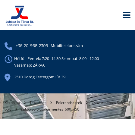
Mobiltelefonszám
+36-20-968-2309
Hétfő - Péntek: 7:20- 14:30 Szombat: 8:00 - 12:00
Vasárnap: ZÁRVA
2510 Dorog Esztergomi út 39.
Kezdőlap
Termékek
Polcrendszerek
Csavarmentes Salgó
polc
salgo-polc-csavarmentes_600x450