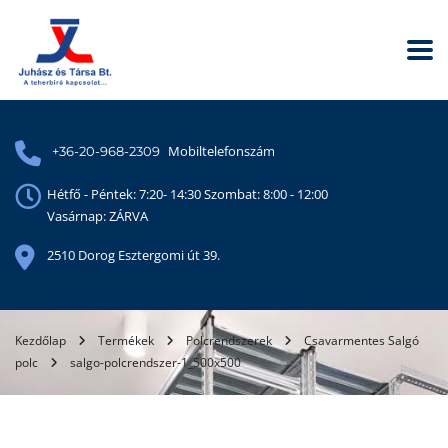
Mobiltelefonszám
+36-20-968-2309
Hétfő - Péntek: 7:20- 14:30 Szombat: 8:00 - 12:00
Vasárnap: ZÁRVA
2510 Dorog Esztergomi út 39.
Kezdőlap
Termékek
Polcrendszerek
Csavarmentes Salgó
polc
salgo-polcrendszer-1_500x500