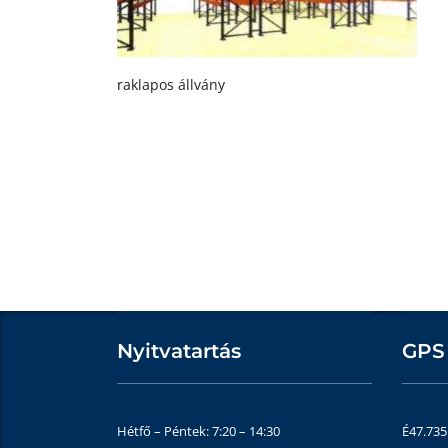
raklapos állvány
Nyitvatartás
GPS
Hétfő – Péntek: 7:20 – 14:30
É47.73