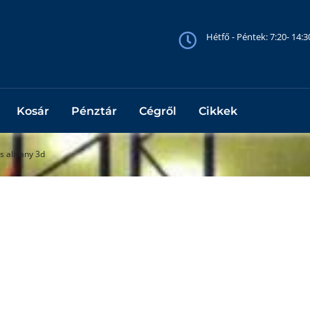
Hétfő - Péntek: 7:20- 14:
Kosár
Pénztár
Cégről
Cikkek
s allvany 3d