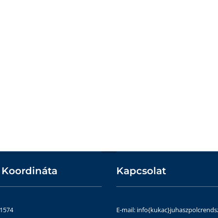
 Koordináta
Kapcsolat
51574
E-mail: info{kukac}juhaszpolcrends