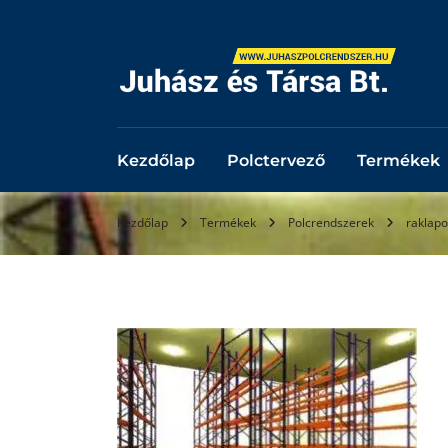
Kezdőlap
Polctervező
Termékek
Kezdőlap
Termékek
Polcrendszerek
raklapo