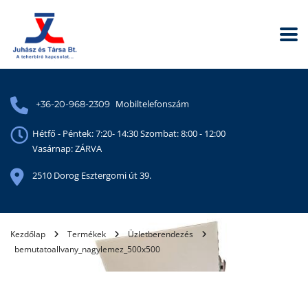
Mobiltelefonszám
+36-20-968-2309
Hétfő - Péntek: 7:20- 14:30 Szombat: 8:00 - 12:00
Vasárnap: ZÁRVA
2510 Dorog Esztergomi út 39.
Kezdőlap
Termékek
Üzletberendezés
bemutatoallvany_nagylemez_500x500