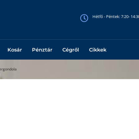
Hétfő - Péntek: 7:20- 14:
Kosár
Pénztár
Cégről
Cikkek
kergondola