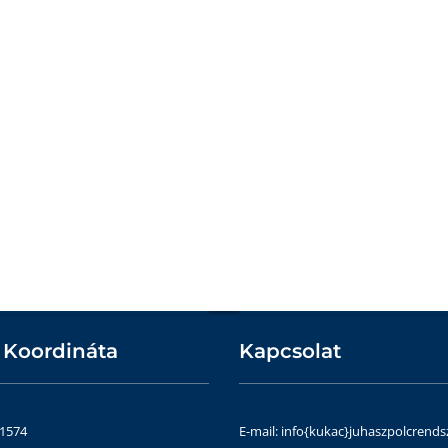
 Koordináta
Kapcsolat
51574
E-mail: info{kukac}juhaszpolcrends