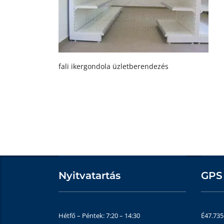
fali ikergondola üzletberendezés
Nyitvatartás
GPS
Hétfő – Péntek: 7:20 – 14:30
É47.73