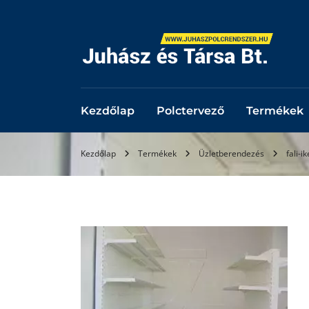
Kezdőlap
Polctervező
Termékek
Kezdőlap
Termékek
Üzletberendezés
fali-i