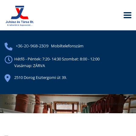
Mobiltelefonszám
+36-20-968-2309
Hétfő - Péntek: 7:20- 14:30 Szombat: 8:00 - 12:00
Vasárnap: ZÁRVA
2510 Dorog Esztergomi út 39.
Kezdőlap
Termékek
Üzletberendezés
uzletberendezes