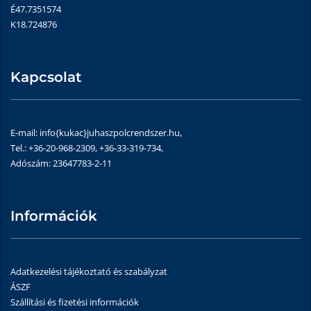
É47.7351574
K18.724876
Kapcsolat
E-mail: info{kukac}juhaszpolcrendszer.hu,
Tel.: +36-20-968-2309, +36-33-319-734,
Adószám: 23647783-2-11
Információk
Adatkezelési tájékoztató és szabályzat
ÁSZF
Szállítási és fizetési információk