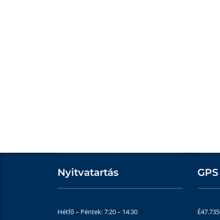
Nyitvatartás
GPS
Hétfő – Péntek: 7:20 – 14:30
É47.73