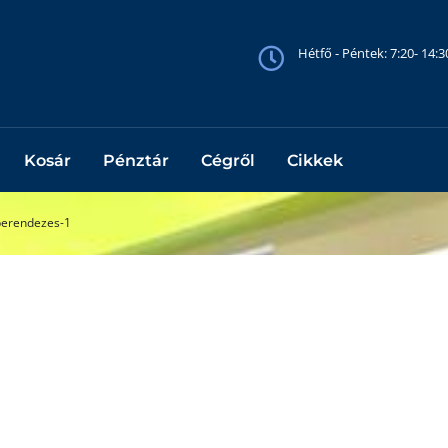
Hétfő - Péntek: 7:20- 14:
Kosár
Pénztár
Cégről
Cikkek
berendezes-1