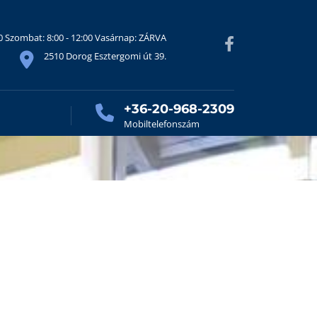
30 Szombat: 8:00 - 12:00 Vasárnap: ZÁRVA
2510 Dorog Esztergomi út 39.
+36-20-968-2309
Mobiltelefonszám