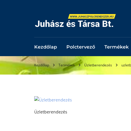
Kezdőlap
Polctervező
Termékek
Kezdőlap
Termékek
Üzletberendezés
uzlet
Üzletberendezés