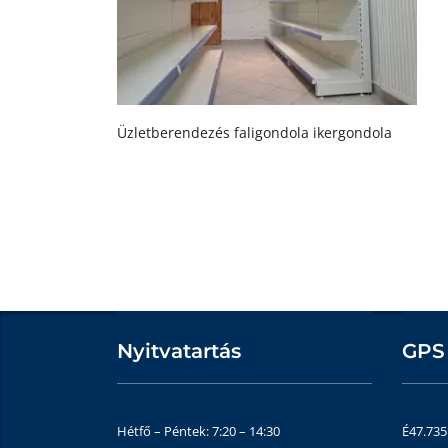
Üzletberendezés faligondola ikergondola
Nyitvatartás
GPS
Hétfő – Péntek: 7:20 – 14:30
É47.73