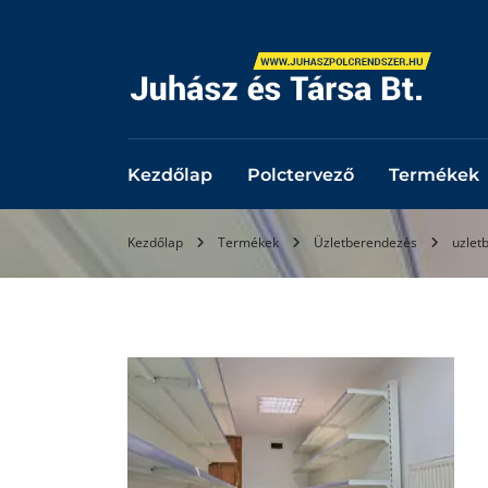
Kezdőlap
Polctervező
Termékek
Kezdőlap
Termékek
Üzletberendezés
uzlet