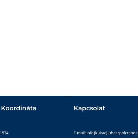
 Koordináta
Kapcsolat
51574
E-mail: info{kukac}juhaszpolcrends