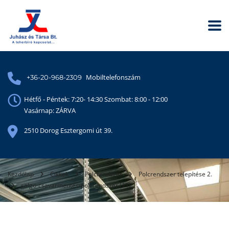
Mobiltelefonszám
+36-20-968-2309
Hétfő - Péntek: 7:20- 14:30 Szombat: 8:00 - 12:00
Vasárnap: ZÁRVA
2510 Dorog Esztergomi út 39.
Kezdőlap
Cikkek
Polcrendszer
Polcrendszer telepítése 2.
salgo-csavarmentes-polcrendszer (11)