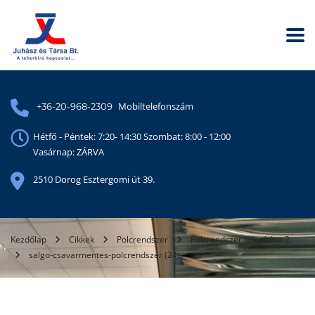
Mobiltelefonszám
+36-20-968-2309
Hétfő - Péntek: 7:20- 14:30 Szombat: 8:00 - 12:00
Vasárnap: ZÁRVA
2510 Dorog Esztergomi út 39.
Kezdőlap
Cikkek
Polcrendszer
Polcrendszer telepítése 2.
salgo-csavarmentes-polcrendszer (24)