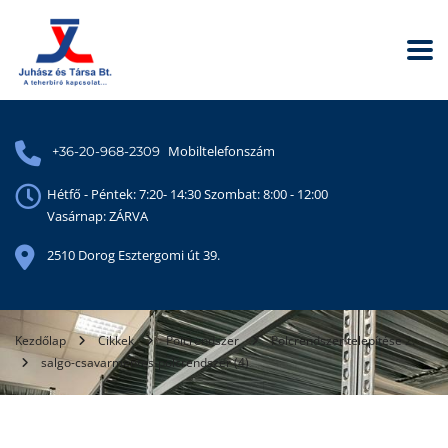
Mobiltelefonszám
+36-20-968-2309
Hétfő - Péntek: 7:20- 14:30 Szombat: 8:00 - 12:00
Vasárnap: ZÁRVA
2510 Dorog Esztergomi út 39.
Kezdőlap
Cikkek
Polcrendszer
Polcrendszer telepítése 2.
salgo-csavarmentes-polcrendszer (4)