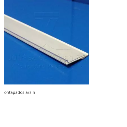
öntapadós ársín