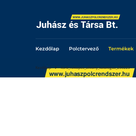
Kezdőlap
Polctervező
Termékek
Kezdőlap
itsrb_raklapos_allvany_katalogus_250223