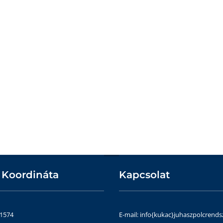
 Koordináta
Kapcsolat
51574
E-mail: info{kukac}juhaszpolcrends