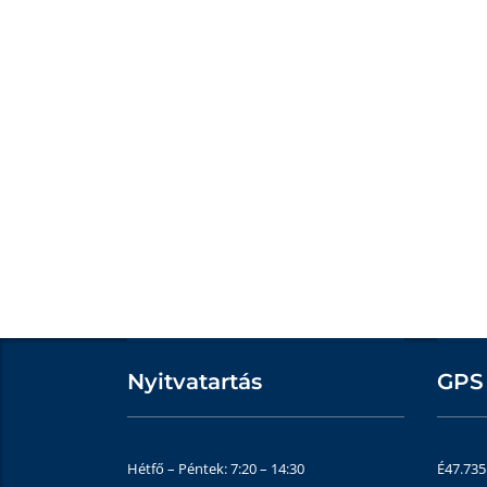
Nyitvatartás
GPS
Hétfő – Péntek: 7:20 – 14:30
É47.73