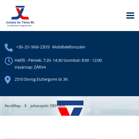
Mobiltelefonszám
+36-20-968-2309
Hétfő - Péntek: 7:20- 14:30 Szombat: 8:00 - 12:00
Vasárnap: ZÁRVA
2510 Dorog Esztergomi út 39.
Kezdőlap
juhaszpolc-580×400