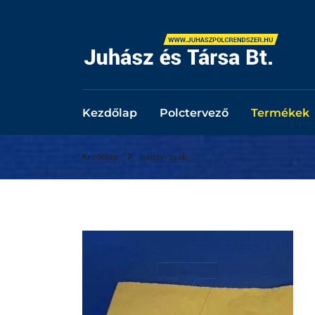
Kezdőlap
Polctervező
Termékek
Kezdőlap
natron zsak