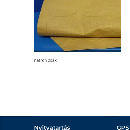
nátron zsák
Nyitvatartás
GPS