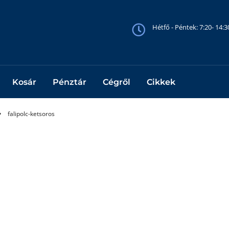
Hétfő - Péntek: 7:20- 14:
Kosár
Pénztár
Cégről
Cikkek
falipolc-ketsoros