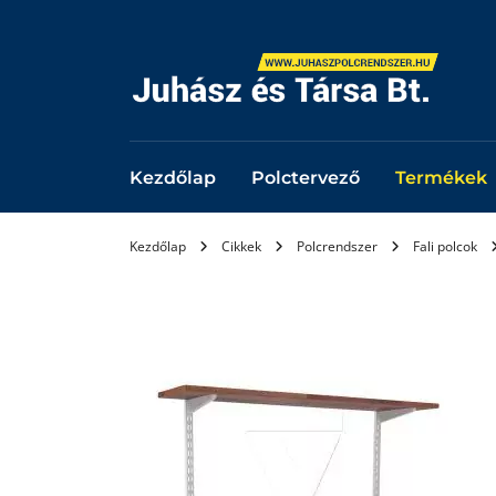
Kezdőlap
Polctervező
Termékek
Kezdőlap
Cikkek
Polcrendszer
Fali polcok