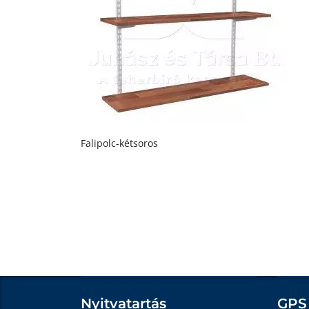
Falipolc-kétsoros
Nyitvatartás
GPS