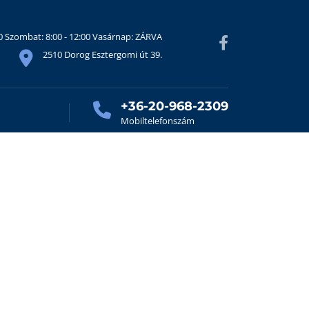
30 Szombat: 8:00 - 12:00 Vasárnap: ZÁRVA
2510 Dorog Esztergomi út 39.
+36-20-968-2309
Mobiltelefonszám