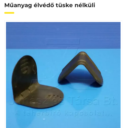
Műanyag élvédő tüske nélküli