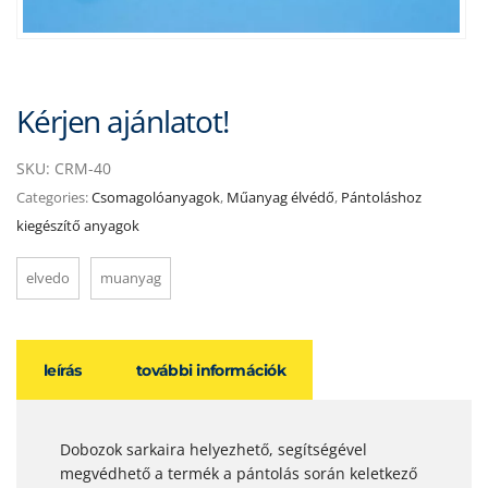
Kérjen ajánlatot!
SKU:
CRM-40
Categories:
Csomagolóanyagok
,
Műanyag élvédő
,
Pántoláshoz
kiegészítő anyagok
elvedo
muanyag
leírás
további információk
Dobozok sarkaira helyezhető, segítségével
megvédhető a termék a pántolás során keletkező