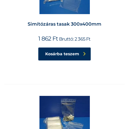
Simítózáras tasak 300x400mm
1 862
Ft
Bruttó:
2 365
Ft
Kosárba teszem