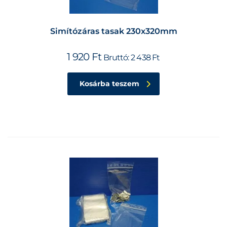
Simítózáras tasak 230x320mm
1 920
Ft
Bruttó:
2 438
Ft
Kosárba teszem