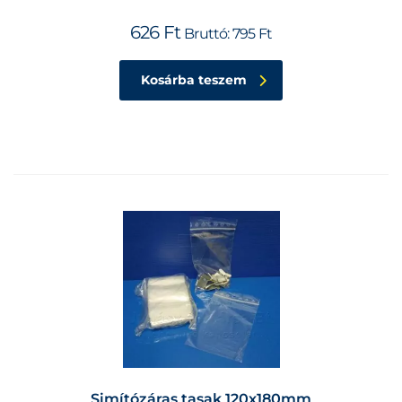
626
Ft
Bruttó:
795
Ft
Kosárba teszem
Simítózáras tasak 120x180mm