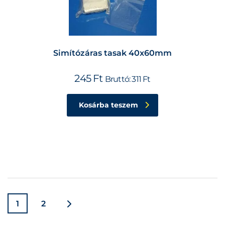
Simítózáras tasak 40x60mm
245
Ft
Bruttó:
311
Ft
Kosárba teszem
1
2