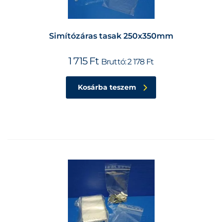
Simítózáras tasak 250x350mm
1 715
Ft
Bruttó:
2 178
Ft
Kosárba teszem