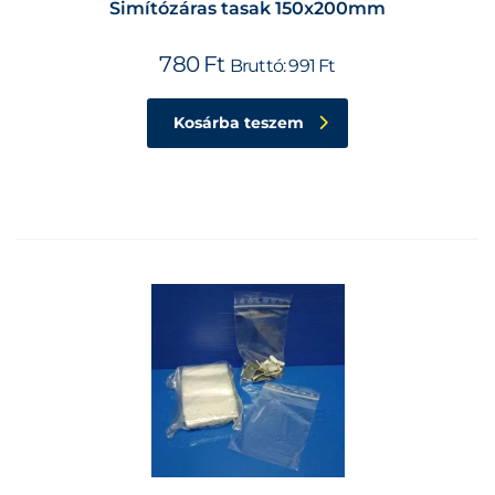
Simítózáras tasak 150x200mm
780
Ft
Bruttó:
991
Ft
Kosárba teszem