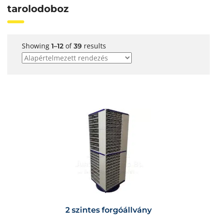
tarolodoboz
Showing
of
results
1–12
39
2 szintes forgóállvány