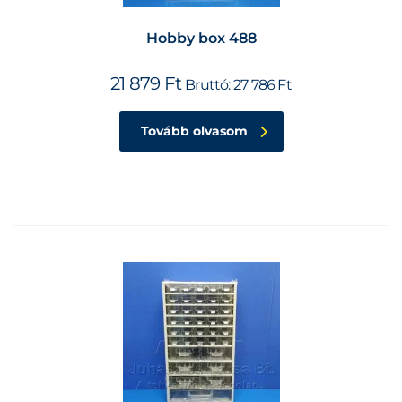
Hobby box 488
21 879
Ft
Bruttó:
27 786
Ft
Tovább olvasom