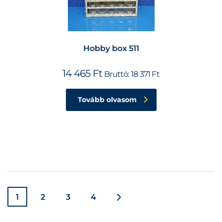
Hobby box 511
14 465
Ft
Bruttó:
18 371
Ft
Tovább olvasom
1
2
3
4