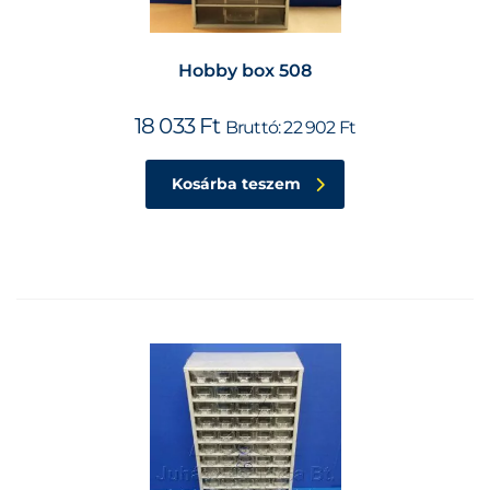
Hobby box 508
18 033
Ft
Bruttó:
22 902
Ft
Kosárba teszem