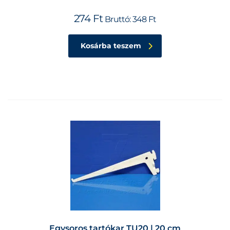
274
Ft
Bruttó:
348
Ft
Kosárba teszem
Egysoros tartókar TU20 | 20 cm