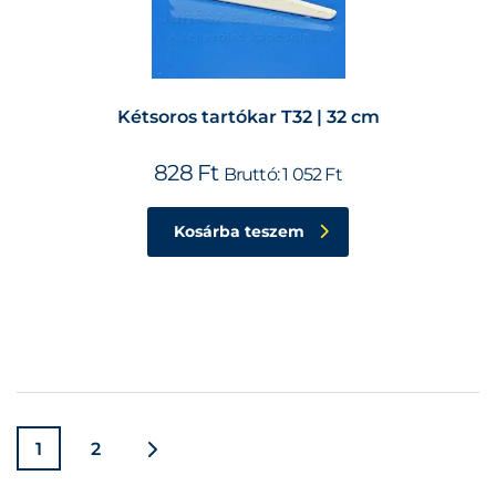
Kétsoros tartókar T32 | 32 cm
828
Ft
Bruttó:
1 052
Ft
Kosárba teszem
1
2