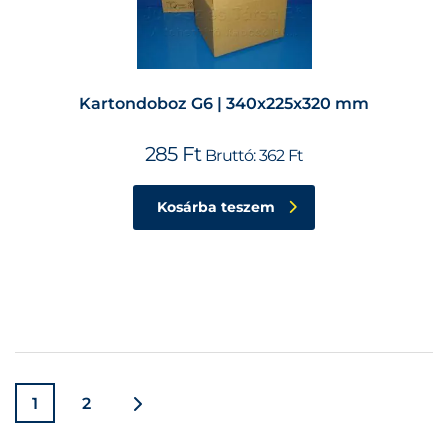
Kartondoboz G6 | 340x225x320 mm
285
Ft
Bruttó:
362
Ft
Kosárba teszem
1
2