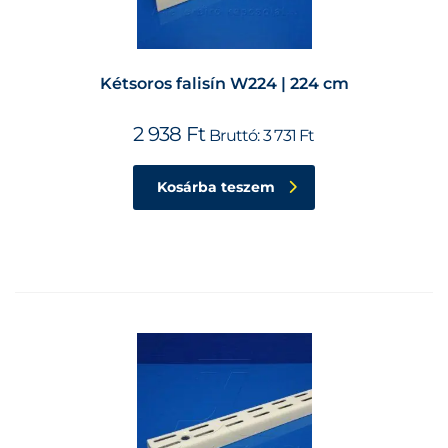
Kétsoros falisín W224 | 224 cm
2 938
Ft
Bruttó:
3 731
Ft
Kosárba teszem