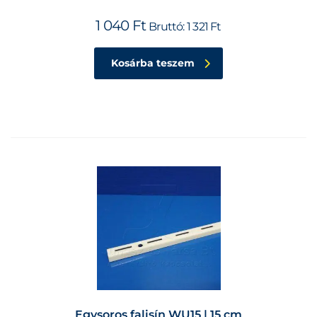
1 040
Ft
Bruttó:
1 321
Ft
Kosárba teszem
Egysoros falisín WU15 | 15 cm