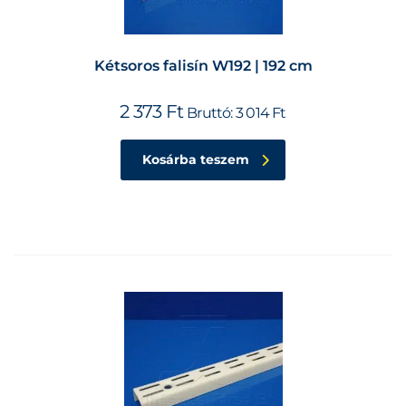
Kétsoros falisín W192 | 192 cm
2 373
Ft
Bruttó:
3 014
Ft
Kosárba teszem