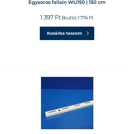
Egysoros falisín WU150 | 150 cm
1 397
Ft
Bruttó:
1 774
Ft
Kosárba teszem