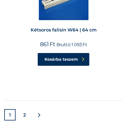
Kétsoros falisín W64 | 64 cm
861
Ft
Bruttó:
1 093
Ft
Kosárba teszem
1
2