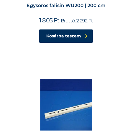
Egysoros falisín WU200 | 200 cm
1 805
Ft
Bruttó:
2 292
Ft
Kosárba teszem