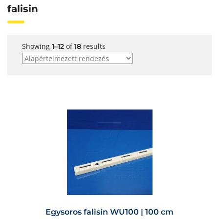
falisin
Showing
of
results
1–12
18
Egysoros falisín WU100 | 100 cm