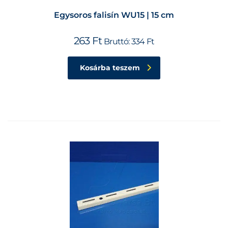
Egysoros falisín WU15 | 15 cm
263
Ft
Bruttó:
334
Ft
Kosárba teszem