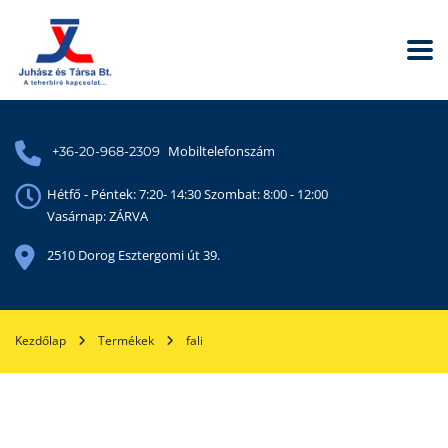
Mobiltelefonszám
+36-20-968-2309
Hétfő - Péntek: 7:20- 14:30 Szombat: 8:00 - 12:00
Vasárnap: ZÁRVA
2510 Dorog Esztergomi út 39.
Kezdőlap
Termékek
fali