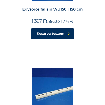
Egysoros falisín WU150 | 150 cm
1 397
Ft
Bruttó:
1 774
Ft
Kosárba teszem