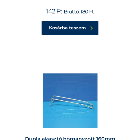
142
Ft
Bruttó:
180
Ft
Kosárba teszem
Dupla akasztó horganyzott 160mm