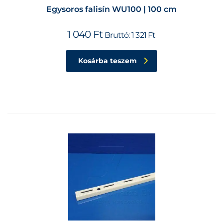
Egysoros falisín WU100 | 100 cm
1 040
Ft
Bruttó:
1 321
Ft
Kosárba teszem