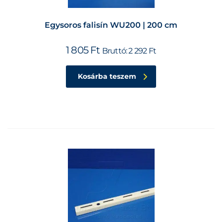
Egysoros falisín WU200 | 200 cm
1 805
Ft
Bruttó:
2 292
Ft
Kosárba teszem