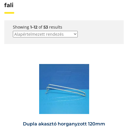
fali
Showing
of
results
1–12
53
Dupla akasztó horganyzott 120mm