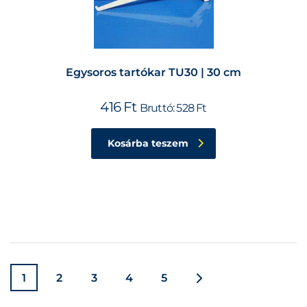
Egysoros tartókar TU30 | 30 cm
416
Ft
Bruttó:
528
Ft
Kosárba teszem
1
2
3
4
5