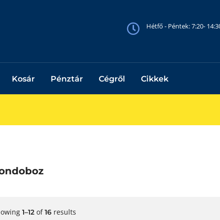
Hétfő - Péntek: 7:20- 14:
Kosár
Pénztár
Cégről
Cikkek
tondoboz
howing
of
results
1–12
16