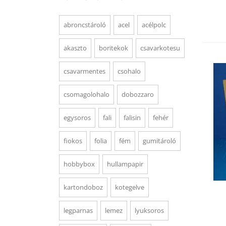
abroncstároló
acel
acélpolc
akaszto
boritekok
csavarkotesu
csavarmentes
csohalo
csomagolohalo
dobozzaro
egysoros
fali
falisin
fehér
fiokos
folia
fém
gumitároló
hobbybox
hullampapir
kartondoboz
kotegelve
legparnas
lemez
lyuksoros