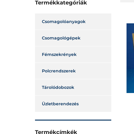
Termékkategóriák
Csomagolóanyagok
Csomagológépek
Fémszekrények
Polcrendszerek
Tárolódobozok
Üzletberendezés
Termékcímkék