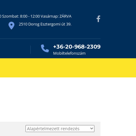
30 Szombat: 8:00 - 12:00 Vasárnap: ZÁRVA
2510 Dorog Esztergomi út 39.
+36-20-968-2309
Mobiltelefonszám