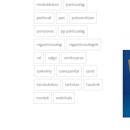
moduldoboz
pantszalag
perforalt
pes
polcrendszer
porszoras
pp pántszalag
ragasztoszalag
ragasztoszalagok
ral
salgo
simitozaras
szekrény
szerszamfal
szott
tarolodoboz
tartokar
tasakok
tomlok
vedohalo