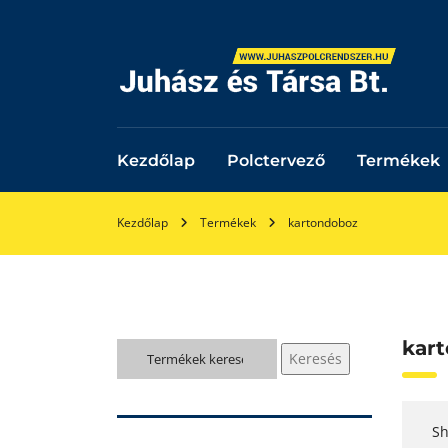
Kezdőlap
Polctervező
Termékek
Kezdőlap
Termékek
kartondoboz
kar
Keresés
Keresés
a
következőre:
S