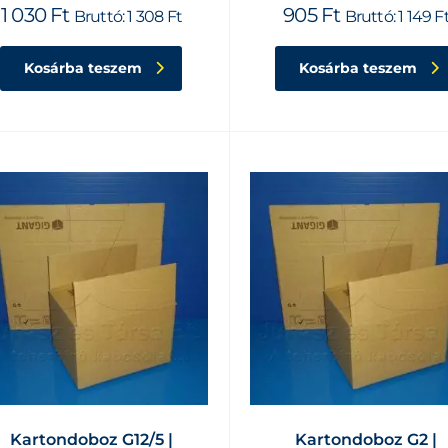
1 030
Ft
905
Ft
Bruttó:
1 308
Ft
Bruttó:
1 149
F
Kosárba teszem
Kosárba teszem
Kartondoboz G12/5 |
Kartondoboz G2 |