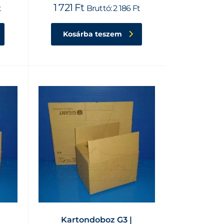
1 721
Ft
t
Bruttó:
2 186
Ft
Kosárba teszem
Kartondoboz G3 |