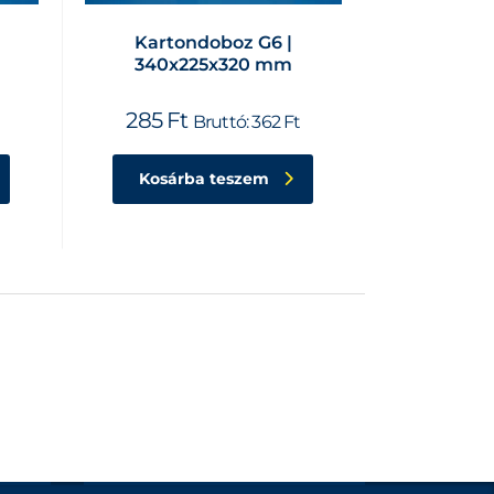
Kartondoboz G6 |
340x225x320 mm
285
Ft
Bruttó:
362
Ft
Kosárba teszem