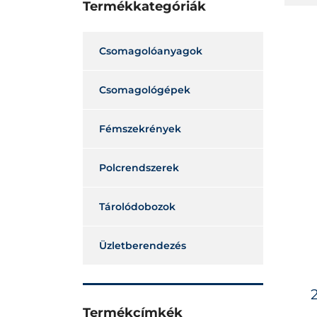
Termékkategóriák
Csomagolóanyagok
Csomagológépek
Fémszekrények
Polcrendszerek
Tárolódobozok
Üzletberendezés
Termékcímkék