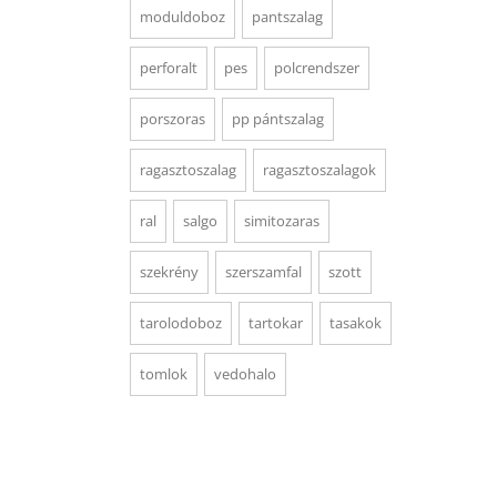
moduldoboz
pantszalag
perforalt
pes
polcrendszer
porszoras
pp pántszalag
ragasztoszalag
ragasztoszalagok
ral
salgo
simitozaras
szekrény
szerszamfal
szott
tarolodoboz
tartokar
tasakok
tomlok
vedohalo