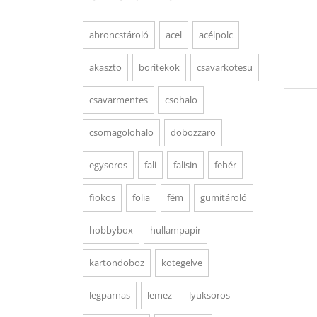
abroncstároló
acel
acélpolc
akaszto
boritekok
csavarkotesu
csavarmentes
csohalo
csomagolohalo
dobozzaro
egysoros
fali
falisin
fehér
fiokos
folia
fém
gumitároló
hobbybox
hullampapir
kartondoboz
kotegelve
legparnas
lemez
lyuksoros