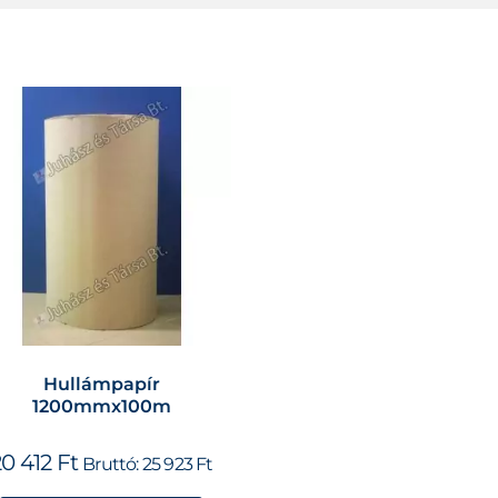
Hullámpapír
1200mmx100m
20 412
Ft
Bruttó:
25 923
Ft