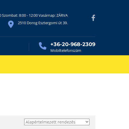
30 Szombat: 8:00 - 12:00 Vasárnap: ZÁRVA
2510 Dorog Esztergomi út 39.
+36-20-968-2309
Mobiltelefonszám