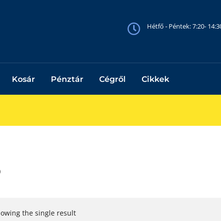
Hétfő - Péntek: 7:20- 14:
Kosár
Pénztár
Cégről
Cikkek
0
owing the single result