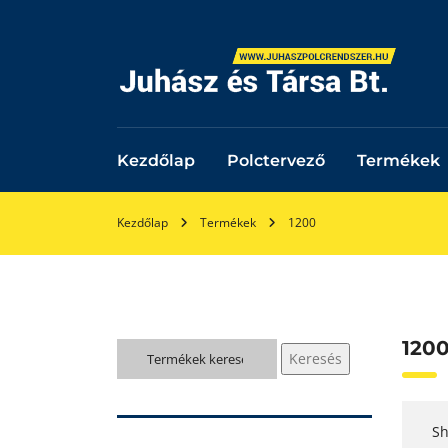
Kezdőlap
Polctervező
Termékek
Kezdőlap
Termékek
1200
120
Keresés
Keresés
a
következőre:
Sh