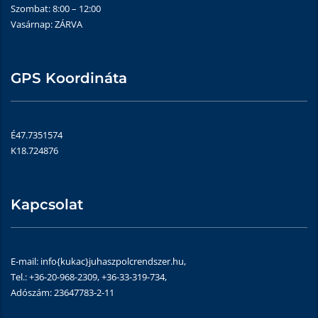
Szombat: 8:00 – 12:00
Vasárnap: ZÁRVA
GPS Koordináta
É47.7351574
K18.724876
Kapcsolat
E-mail: info{kukac}juhaszpolcrendszer.hu,
Tel.: +36-20-968-2309, +36-33-319-734,
Adószám: 23647783-2-11