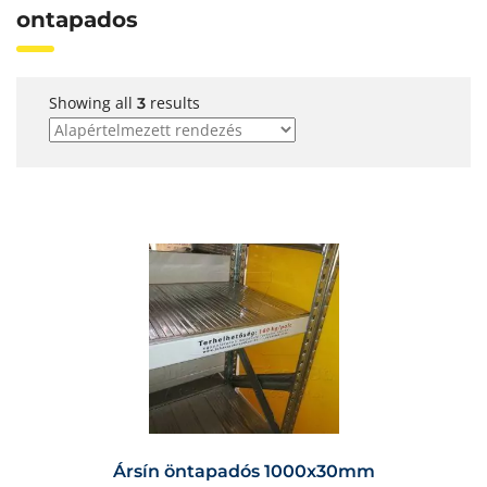
ontapados
Showing all
results
3
Ársín öntapadós 1000x30mm