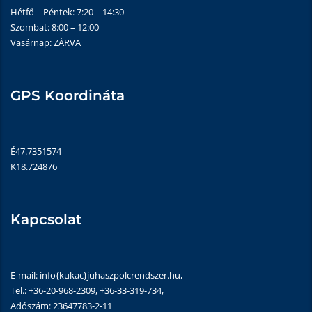
Hétfő – Péntek: 7:20 – 14:30
Szombat: 8:00 – 12:00
Vasárnap: ZÁRVA
GPS Koordináta
É47.7351574
K18.724876
Kapcsolat
E-mail: info{kukac}juhaszpolcrendszer.hu,
Tel.: +36-20-968-2309, +36-33-319-734,
Adószám: 23647783-2-11