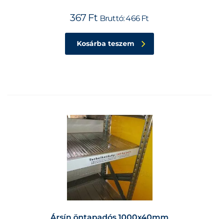
367
Ft
Bruttó:
466
Ft
Kosárba teszem
Ársín öntapadós 1000x40mm